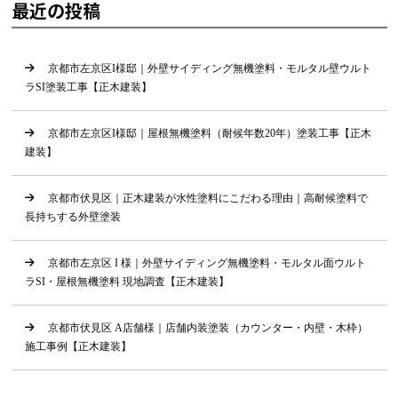
最近の投稿
京都市左京区I様邸｜外壁サイディング無機塗料・モルタル壁ウルト
ラSI塗装工事【正木建装】
京都市左京区I様邸｜屋根無機塗料（耐候年数20年）塗装工事【正木
建装】
京都市伏見区｜正木建装が水性塗料にこだわる理由｜高耐候塗料で
長持ちする外壁塗装
京都市左京区 I 様｜外壁サイディング無機塗料・モルタル面ウルト
ラSI・屋根無機塗料 現地調査【正木建装】
京都市伏見区 A店舗様｜店舗内装塗装（カウンター・内壁・木枠）
施工事例【正木建装】