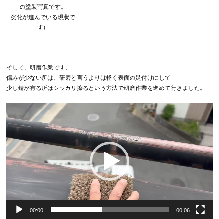
の塗装写真です。
劣化が進んでいる現状で
す）
そして、研磨作業です。
傷みが少ない所は、研磨と言うよりは軽く表面の足付けにして
少し錆が有る所はシッカリ擦るという方法で研磨作業を進めて行きました。
動
画
プ
レ
ー
ヤ
ー
00:00
00:06