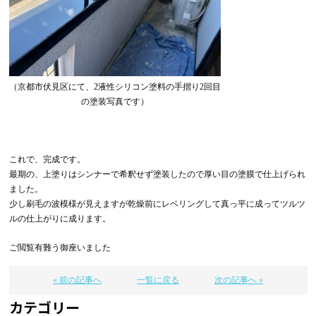
（京都市伏見区にて、2液性シリコン塗料の手摺り2回目
の塗装写真です）
これで、完成です。
最期の、上塗りはシンナーで希釈せず塗装したので厚い目の塗膜で仕上げられ
ました。
少し刷毛の波模様が見えますが乾燥前にレベリングして真っ平に成ってツルツ
ルの仕上がりに成ります。
ご閲覧有難う御座いました
« 前の記事へ
一覧に戻る
次の記事へ »
カテゴリー