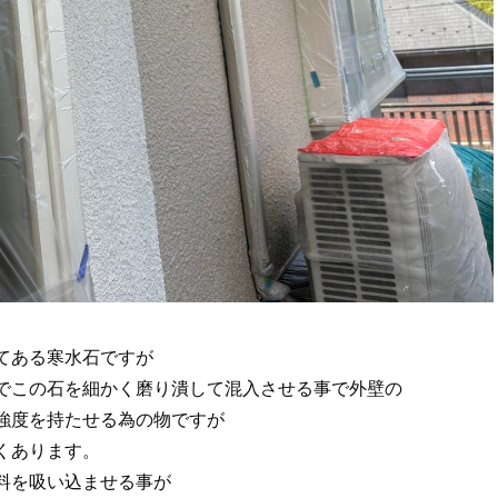
てある寒水石ですが
でこの石を細かく磨り潰して混入させる事で外壁の
強度を持たせる為の物ですが
くあります。
料を吸い込ませる事が