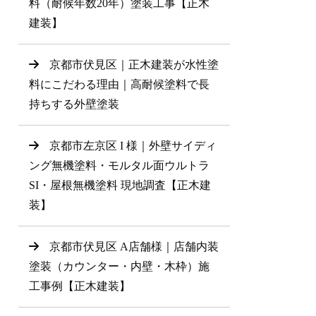
料（耐候年数20年）塗装工事【正木
建装】
京都市伏見区｜正木建装が水性塗
料にこだわる理由｜高耐候塗料で長
持ちする外壁塗装
京都市左京区 I 様｜外壁サイディ
ング無機塗料・モルタル面ウルトラ
SI・屋根無機塗料 現地調査【正木建
装】
京都市伏見区 A店舗様｜店舗内装
塗装（カウンター・内壁・木枠）施
工事例【正木建装】