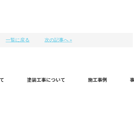
一覧に戻る
次の記事へ »
て
塗装工事について
施工事例
正木建装
無料現地調査・見積りいたします
※営業電話は一切お断りします
COPYRIGHT © 正木建装 All rights reserved.