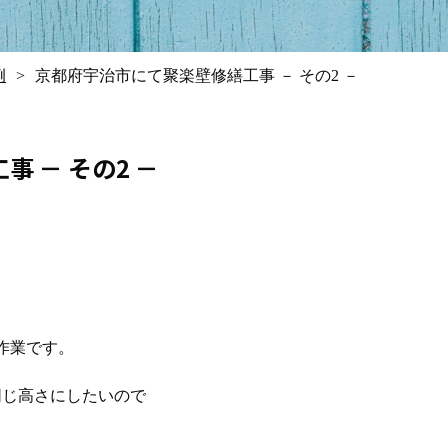
例
京都府宇治市にて聚楽壁修繕工事 － その2 －
 － その2 －
作業です。
同じ高さにしたいので