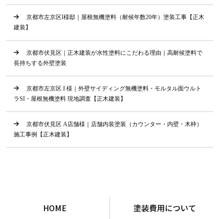
京都市左京区I様邸｜屋根無機塗料（耐候年数20年）塗装工事【正木
建装】
京都市伏見区｜正木建装が水性塗料にこだわる理由｜高耐候塗料で
長持ちする外壁塗装
京都市左京区 I 様｜外壁サイディング無機塗料・モルタル面ウルト
ラSI・屋根無機塗料 現地調査【正木建装】
京都市伏見区 A店舗様｜店舗内装塗装（カウンター・内壁・木枠）
施工事例【正木建装】
HOME
塗装費用について