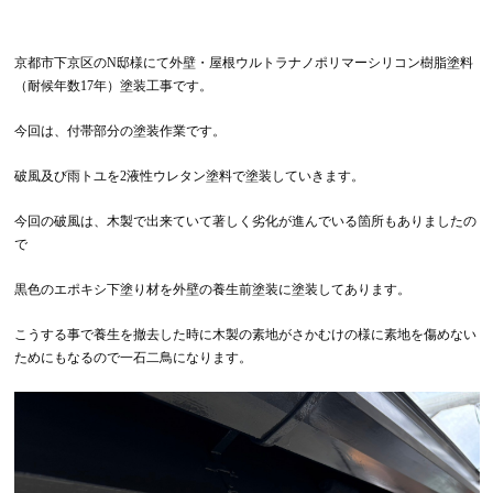
京都市下京区のN邸様にて外壁・屋根ウルトラナノポリマーシリコン樹脂塗料
（耐候年数17年）塗装工事です。
今回は、付帯部分の塗装作業です。
破風及び雨トユを2液性ウレタン塗料で塗装していきます。
今回の破風は、木製で出来ていて著しく劣化が進んでいる箇所もありましたの
で
黒色のエポキシ下塗り材を外壁の養生前塗装に塗装してあります。
こうする事で養生を撤去した時に木製の素地がさかむけの様に素地を傷めない
ためにもなるので一石二鳥になります。