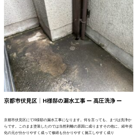
京都市伏見区｜H様邸の漏水工事 ー 高圧洗浄 ー
京都市伏見区にてH様邸の漏水工事になります。何を言っても、まづは洗浄か
らです。このまま塗装したのでは当然剥離の原因に成りますその他に、経年劣
化の元が分かりやすく成って修繕も分かりやすく施工しやすく成り