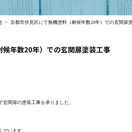
例
京都市伏見区にて無機塗料（耐候年数20年）での玄関扉
耐候年数20年）での玄関扉塗装工事
）で玄関扉の塗装工事を承りました。
んでいます。