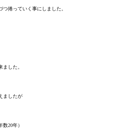
づつ捲っていく事にしました。
来ました。
えましたが
数20年）