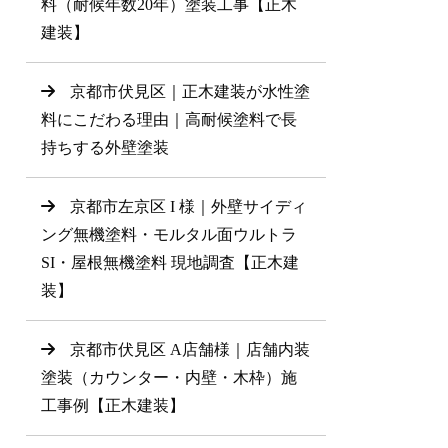
料（耐候年数20年）塗装工事【正木
建装】
京都市伏見区｜正木建装が水性塗
料にこだわる理由｜高耐候塗料で長
持ちする外壁塗装
京都市左京区 I 様｜外壁サイディ
ング無機塗料・モルタル面ウルトラ
SI・屋根無機塗料 現地調査【正木建
装】
京都市伏見区 A店舗様｜店舗内装
塗装（カウンター・内壁・木枠）施
工事例【正木建装】