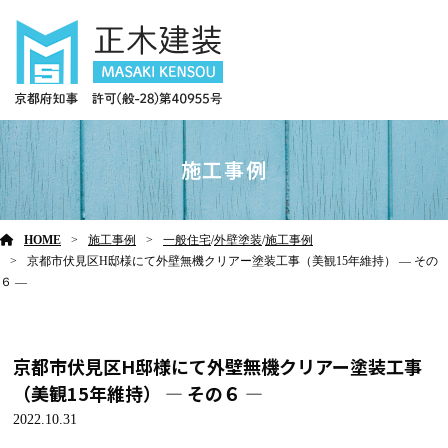
施工事例
HOME
施工事例
一般住宅
/
外壁塗装
/
施工事例
京都市伏見区H邸様にて外壁無機クリアー塗装工事（美観15年維持） ― その
６ ―
京都市伏見区H邸様にて外壁無機クリアー塗装工事
（美観15年維持） ― その６ ―
2022.10.31