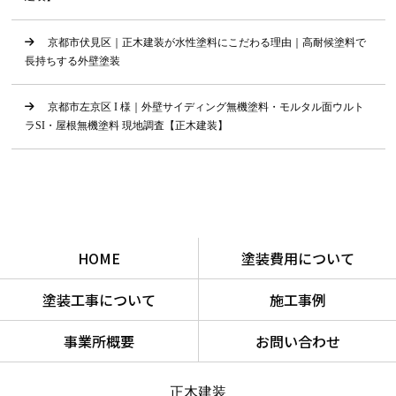
京都市伏見区｜正木建装が水性塗料にこだわる理由｜高耐候塗料で
長持ちする外壁塗装
京都市左京区 I 様｜外壁サイディング無機塗料・モルタル面ウルト
ラSI・屋根無機塗料 現地調査【正木建装】
HOME
塗装費用について
塗装工事について
施工事例
事業所概要
お問い合わせ
正木建装