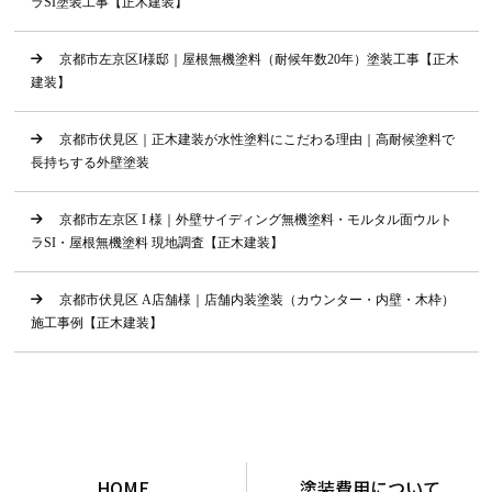
ラSI塗装工事【正木建装】
京都市左京区I様邸｜屋根無機塗料（耐候年数20年）塗装工事【正木
建装】
京都市伏見区｜正木建装が水性塗料にこだわる理由｜高耐候塗料で
長持ちする外壁塗装
京都市左京区 I 様｜外壁サイディング無機塗料・モルタル面ウルト
ラSI・屋根無機塗料 現地調査【正木建装】
京都市伏見区 A店舗様｜店舗内装塗装（カウンター・内壁・木枠）
施工事例【正木建装】
HOME
塗装費用について