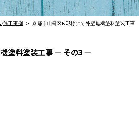
装
/
施工事例
京都市山科区K邸様にて外壁無機塗料塗装工事 ― 
塗料塗装工事 ― その3 ―