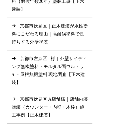
料（耐候年数20年）塗装工事【正木
建装】
京都市伏見区｜正木建装が水性塗
料にこだわる理由｜高耐候塗料で長
持ちする外壁塗装
京都市左京区 I 様｜外壁サイディ
ング無機塗料・モルタル面ウルトラ
SI・屋根無機塗料 現地調査【正木建
装】
京都市伏見区 A店舗様｜店舗内装
塗装（カウンター・内壁・木枠）施
工事例【正木建装】