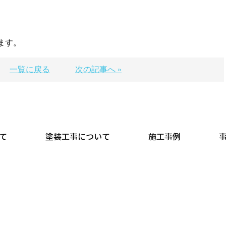
ます。
一覧に戻る
次の記事へ »
て
塗装工事について
施工事例
正木建装
無料現地調査・見積りいたします
※営業電話は一切お断りします
COPYRIGHT © 正木建装 All rights reserved.