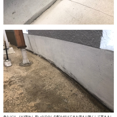
角などは、ひび割れし易いので少し勾配を付けて水を溜まり難くして置きまし