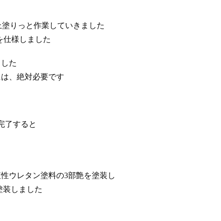
上塗りっと作業していきました
Ⅲを仕様しました
ました
には、絶対必要です
完了すると
液性ウレタン塗料の3部艶を塗装し
で塗装しました