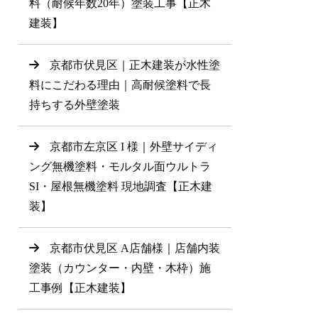
料（耐候年数20年）塗装工事【正木
建装】
京都市伏見区｜正木建装が水性塗
料にこだわる理由｜高耐候塗料で長
持ちする外壁塗装
京都市左京区 I 様｜外壁サイディ
ング無機塗料・モルタル面ウルトラ
SI・屋根無機塗料 現地調査【正木建
装】
京都市伏見区 A店舗様｜店舗内装
塗装（カウンター・内壁・木枠）施
工事例【正木建装】