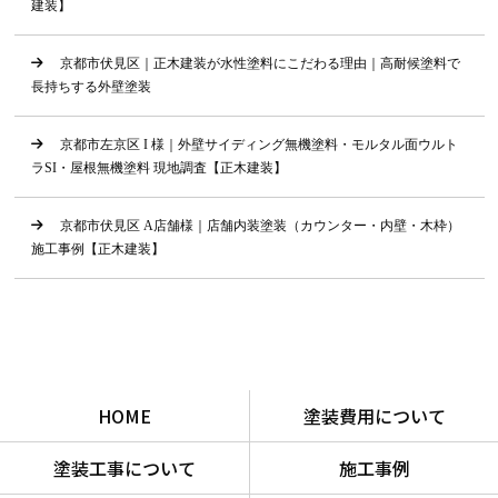
建装】
京都市伏見区｜正木建装が水性塗料にこだわる理由｜高耐候塗料で
長持ちする外壁塗装
京都市左京区 I 様｜外壁サイディング無機塗料・モルタル面ウルト
ラSI・屋根無機塗料 現地調査【正木建装】
京都市伏見区 A店舗様｜店舗内装塗装（カウンター・内壁・木枠）
施工事例【正木建装】
HOME
塗装費用について
塗装工事について
施工事例