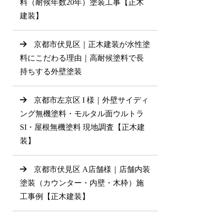
料（耐候年数20年）塗装工事【正木
建装】
京都市伏見区｜正木建装が水性塗
料にこだわる理由｜高耐候塗料で長
持ちする外壁塗装
京都市左京区 I 様｜外壁サイディ
ング無機塗料・モルタル面ウルトラ
SI・屋根無機塗料 現地調査【正木建
装】
京都市伏見区 A店舗様｜店舗内装
塗装（カウンター・内壁・木枠）施
工事例【正木建装】