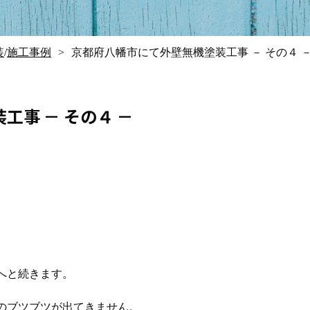
装
/
施工事例
京都府八幡市にて外壁無機塗装工事 － その４ 
事 － その４ －
へと続きます。
のブツブツが出てきません。