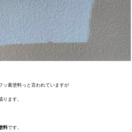
フッ素塗料っと言われていますが
成ります。
塗料
です。