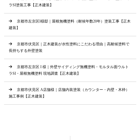
ラSI塗装工事【正木建装】
京都市左京区I様邸｜屋根無機塗料（耐候年数20年）塗装工事【正木
建装】
京都市伏見区｜正木建装が水性塗料にこだわる理由｜高耐候塗料で
長持ちする外壁塗装
京都市左京区 I 様｜外壁サイディング無機塗料・モルタル面ウルト
ラSI・屋根無機塗料 現地調査【正木建装】
京都市伏見区 A店舗様｜店舗内装塗装（カウンター・内壁・木枠）
施工事例【正木建装】