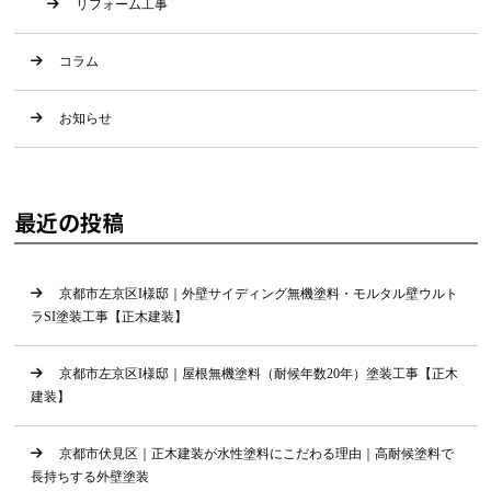
リフォーム工事
コラム
お知らせ
最近の投稿
京都市左京区I様邸｜外壁サイディング無機塗料・モルタル壁ウルト
ラSI塗装工事【正木建装】
京都市左京区I様邸｜屋根無機塗料（耐候年数20年）塗装工事【正木
建装】
京都市伏見区｜正木建装が水性塗料にこだわる理由｜高耐候塗料で
長持ちする外壁塗装