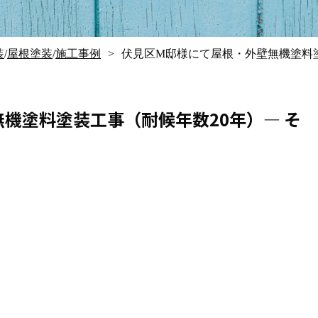
装
/
屋根塗装
/
施工事例
伏見区M邸様にて屋根・外壁無機塗料塗
機塗料塗装工事（耐候年数20年）― そ