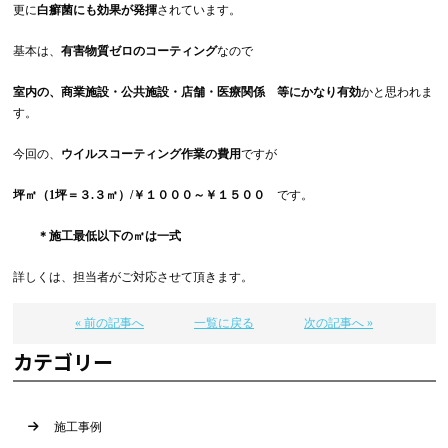
更に
白癬菌にも効果が発揮
されています。
基本は、
有害物質ゼロのコーティング
なので
室内の、商業施設・公共施設・店舗・医療関係 等にかなり有効
かと思われま
す。
今回の、
ウイルスコーティング作業の費用
ですが
坪㎡（1坪＝３.３㎡）/￥１０００～￥１５００
です。
＊施工最低以下の㎡は一式
詳しくは、担当者がご対応させて頂きます。
« 前の記事へ
一覧に戻る
次の記事へ »
カテゴリー
施工事例