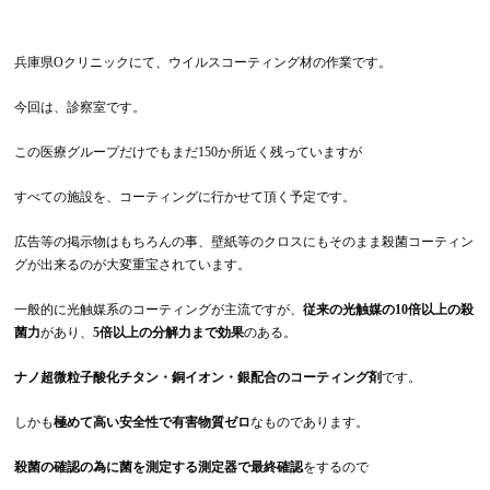
兵庫県Oクリニックにて、ウイルスコーティング材の作業です。
今回は、診察室です。
この医療グループだけでもまだ150か所近く残っていますが
すべての施設を、コーティングに行かせて頂く予定です。
広告等の掲示物はもちろんの事、壁紙等のクロスにもそのまま殺菌コーティン
グが出来るのが大変重宝されています。
一般的に光触媒系のコーティングが主流ですが、
従来の光触媒の10倍以上の殺
菌力
があり、
5倍以上の分解力まで効果
のある。
ナノ超微粒子酸化チタン・銅イオン・銀配合のコーティング剤
です。
しかも
極めて高い安全性で有害物質ゼロ
なものであります。
殺菌の確認の為に菌を測定する測定器で最終確認
をするので