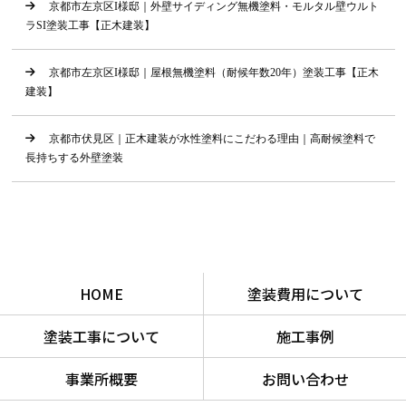
京都市左京区I様邸｜外壁サイディング無機塗料・モルタル壁ウルト
ラSI塗装工事【正木建装】
京都市左京区I様邸｜屋根無機塗料（耐候年数20年）塗装工事【正木
建装】
京都市伏見区｜正木建装が水性塗料にこだわる理由｜高耐候塗料で
長持ちする外壁塗装
HOME
塗装費用について
塗装工事について
施工事例
事業所概要
お問い合わせ