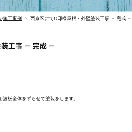
装
/
施工事例
西京区にてO邸様屋根・外壁塗装工事 － 完成 －
工事 － 完成 －
を波板全体をずらせて塗装をします。