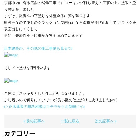
京都市内に有る店舗の補修工事です コーキング打ち替えの工事の上に塗装の塗
り替えをしました
まずは、微弾性の下塗りを外壁全体に膜を張ります
微弾性なので少しのクラック（ひび割れ）なら塗膜が伸び縮みして クラックを
表面出しにくくして
更に、未着性を上げ細かな穴を埋めていきます
正木建装の、その他の施工事例も見る👈
そして上塗りを2回行います
全体に、スッキリとした仕上がりになりました。
少し暗いので解りにくいですが 良い艶の仕上がりに成りました(^^ )
👉正木建装の無料相談はコチラからお気軽に👈
« 前の記事へ
一覧に戻る
次の記事へ »
カテゴリー