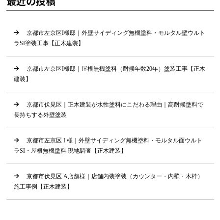
最近の投稿
京都市左京区I様邸｜外壁サイディング無機塗料・モルタル壁ウルト
ラSI塗装工事【正木建装】
京都市左京区I様邸｜屋根無機塗料（耐候年数20年）塗装工事【正木
建装】
京都市伏見区｜正木建装が水性塗料にこだわる理由｜高耐候塗料で
長持ちする外壁塗装
京都市左京区 I 様｜外壁サイディング無機塗料・モルタル面ウルト
ラSI・屋根無機塗料 現地調査【正木建装】
京都市伏見区 A店舗様｜店舗内装塗装（カウンター・内壁・木枠）
施工事例【正木建装】