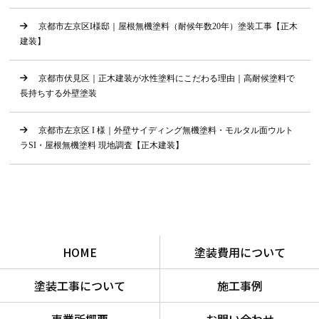
京都市左京区I様邸｜屋根無機塗料（耐候年数20年）塗装工事【正木
建装】
京都市伏見区｜正木建装が水性塗料にこだわる理由｜高耐候塗料で
長持ちする外壁塗装
京都市左京区 I 様｜外壁サイディング無機塗料・モルタル面ウルト
ラSI・屋根無機塗料 現地調査【正木建装】
HOME
塗装費用について
塗装工事について
施工事例
事業所概要
お問い合わせ