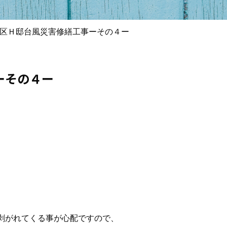
区Ｈ邸台風災害修繕工事ーその４ー
ーその４ー
。
剥がれてくる事が心配ですので、