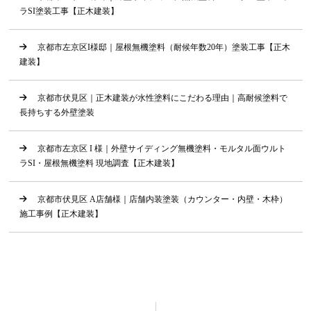
ラSI塗装工事【正木建装】
京都市左京区I様邸｜屋根無機塗料（耐候年数20年）塗装工事【正木
建装】
京都市伏見区｜正木建装が水性塗料にこだわる理由｜高耐候塗料で
長持ちする外壁塗装
京都市左京区 I 様｜外壁サイディング無機塗料・モルタル面ウルト
ラSI・屋根無機塗料 現地調査【正木建装】
京都市伏見区 A店舗様｜店舗内装塗装（カウンター・内壁・木枠）
施工事例【正木建装】